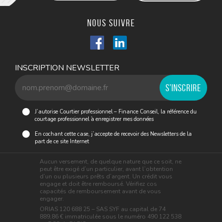
Nous suivre
INSCRIPTION NEWSLETTER
J’autorise Courtier professionnel – Finance Conseil, la référence du
courtage professionnel à enregistrer mes données
En cochant cette case, j’accepte de recevoir des Newsletters de la
part de ce site Internet
Aucun versement, de quelque nature que ce soit, ne
peut être exigé d’un particulier, avant l’obtention
d’un ou plusieurs prêts d’argent. Un crédit vous
engage et doit être remboursé. Vérifiez cos
capacités de remboursement avant de vous
engager.
ORIAS 120 688 25 – SAS SYF au capital de 74
889,86 € immatriculée sous le numéro 490 122 538