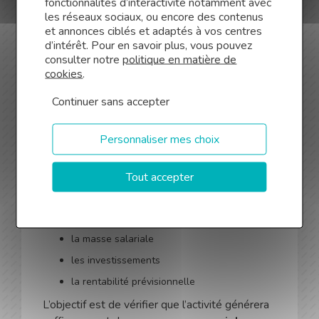
fonctionnalités d’interactivité notamment avec
s’assurer qu’elle correspond à la nature des
les réseaux sociaux, ou encore des contenus
investissements réalisés.
et annonces ciblés et adaptés à vos centres
d’intérêt. Pour en savoir plus, vous pouvez
Construire un prévisionnel
consulter notre
politique en matière de
financier crédible
cookies
.
Continuer sans accepter
Le prévisionnel financier représente un autre
point central du business plan.
Personnaliser mes choix
Dans la majorité des cas, les banques
demandent des projections sur trois ans. Ces
prévisions doivent détailler :
Tout accepter
le chiffre d’affaires attendu
les charges d’exploitation
la masse salariale
les investissements
la rentabilité prévisionnelle
L’objectif est de vérifier que l’activité générera