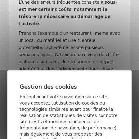
L’une des erreurs fréquentes consiste à
sous-
estimer certains coûts, notamment la
trésorerie nécessaire au démarrage de
l’activité.
Prenons l’exemple d’un restaurant : même avec
un local, du matériel et une clientèle
potentielle, l’activité nécessite plusieurs
semaines avant d’atteindre un niveau de chiffre
d’affaires suffisant. Une trésorerie de départ
adaptée est donc indispensable pour couvrir
les premières charges.
Les banques vérifient également la cohérence
Gestion des cookies
des solutions de financement proposées.
En continuant votre navigation sur ce site,
L’apport personnel reste un élément clé
vous acceptez l’utilisation de cookies ou
du dossier.
Plus il est important, plus il
technologies similaires ayant pour finalité la
rassure le financeur sur l’implication de la
réalisation de statistiques de visites sur notre
personne porteuse du projet.
site (tests et mesures d’audience, de
fréquentation, de navigation, de performance),
Les établissements bancaires étudient aussi la
mais également de vous proposer des
durée des financements demandés afin de