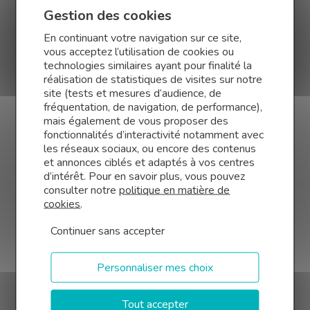
Gestion des cookies
Opticien
Pharmacien
En continuant votre navigation sur ce site,
vous acceptez l’utilisation de cookies ou
Huissier de justice
Notaire
Boucher
technologies similaires ayant pour finalité la
réalisation de statistiques de visites sur notre
Taxi
site (tests et mesures d’audience, de
fréquentation, de navigation, de performance),
mais également de vous proposer des
fonctionnalités d’interactivité notamment avec
les réseaux sociaux, ou encore des contenus
et annonces ciblés et adaptés à vos centres
d’intérêt. Pour en savoir plus, vous pouvez
Le réseau Finance Conseil en chiffres
consulter notre
politique en matière de
cookies
.
Continuer sans accepter
Personnaliser mes choix
30 000 clients
accompagnés
Tout accepter