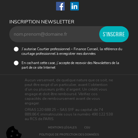
INSCRIPTION NEWSLETTER
J’autorise Courtier professionnel – Finance Conseil, la référence du
courtage professionnel à enregistrer mes données
En cochant cette case, j’accepte de recevoir des Newsletters de la
part de ce site Internet
Aucun versement, de quelque nature que ce soit, ne
peut être exigé d’un particulier, avant l’obtention
d’un ou plusieurs prêts d’argent. Un crédit vous
engage et doit être remboursé. Vérifiez cos
capacités de remboursement avant de vous
engager.
ORIAS 120 688 25 – SAS SYF au capital de 74
889,86 € immatriculée sous le numéro 490 122 538
au RCS de PARIS.
MENTIONS LÉGALES
CGU
POLITIQUE DE PROTECTION DES DONNÉES