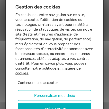
Dans le cadre d’un renouvellement régulier de votre
Gestion des cookies
matériel, il est généralement plus avantageux de
recourir à la
location financière
.
En continuant votre navigation sur ce site,
La
location financière
est un moyen de déjouer
vous acceptez l’utilisation de cookies ou
technologies similaires ayant pour finalité la
l’obsolescence de votre matériel.
réalisation de statistiques de visites sur notre
Par exemple, vous pouvez opter pour la location de
site (tests et mesures d’audience, de
matériel informatique si vous êtes amenés à renouveler
fréquentation, de navigation, de performance),
ce matériel tous les 3 ans. Ainsi vous n’avez pas à vous
mais également de vous proposer des
fonctionnalités d’interactivité notamment avec
occuper de la gestion du parc de machines
les réseaux sociaux, ou encore des contenus
informatiques.
et annonces ciblés et adaptés à vos centres
À l’inverse, pour l’investissement d’une machine qui va
d’intérêt. Pour en savoir plus, vous pouvez
être utilisée sur le long terme, le crédit-bail est la
consulter notre
politique en matière de
cookies
.
solution la plus intéressante qui permettra à votre
machine de ne pas être désuète à la fin du contrat.
Continuer sans accepter
Personnaliser mes choix
Tout accepter