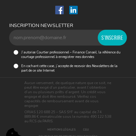
INSCRIPTION NEWSLETTER
J’autorise Courtier professionnel – Finance Conseil, la référence du
courtage professionnel à enregistrer mes données
En cochant cette case, j’accepte de recevoir des Newsletters de la
part de ce site Internet
Aucun versement, de quelque nature que ce soit, ne
peut être exigé d’un particulier, avant l’obtention
d’un ou plusieurs prêts d’argent. Un crédit vous
engage et doit être remboursé. Vérifiez cos
capacités de remboursement avant de vous
engager.
ORIAS 120 688 25 – SAS SYF au capital de 74
889,86 € immatriculée sous le numéro 490 122 538
au RCS de PARIS.
MENTIONS LÉGALES
CGU