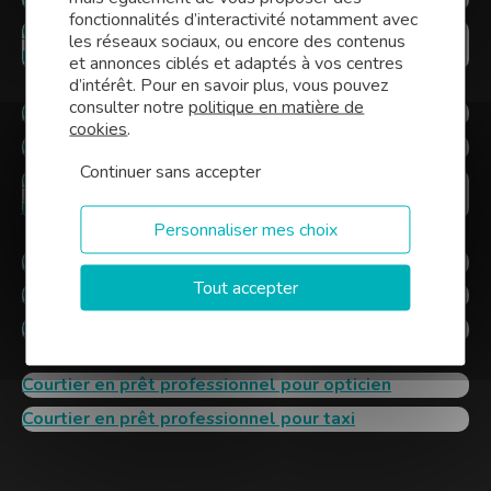
fonctionnalités d’interactivité notamment avec
Courtier en prêt professionnel pour infirmière
les réseaux sociaux, ou encore des contenus
libérale
et annonces ciblés et adaptés à vos centres
d’intérêt. Pour en savoir plus, vous pouvez
consulter notre
politique en matière de
Courtier en prêt professionnel pour boulanger
cookies
.
Courtier en prêt professionnel pour dentiste
Continuer sans accepter
Courtier en prêt professionnel pour huissier de
justice
Personnaliser mes choix
Courtier en prêt professionnel pour boucher
Tout accepter
Courtier en prêt professionnel pour pharmacien
Courtier en prêt professionnel pour notaire
Courtier en prêt professionnel pour opticien
Courtier en prêt professionnel pour taxi