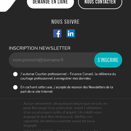
Demande en ligne
Nous contacter
Nous suivre
INSCRIPTION NEWSLETTER
J’autorise Courtier professionnel – Finance Conseil, la référence du
courtage professionnel à enregistrer mes données
En cochant cette case, j’accepte de recevoir des Newsletters de la
part de ce site Internet
Aucun versement, de quelque nature que ce soit, ne
peut être exigé d’un particulier, avant l’obtention
d’un ou plusieurs prêts d’argent. Un crédit vous
engage et doit être remboursé. Vérifiez cos
capacités de remboursement avant de vous
engager.