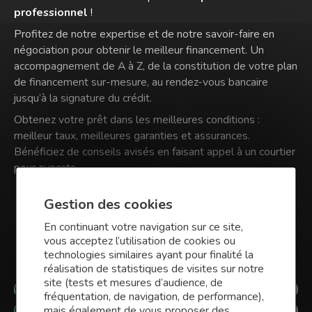
professionnel
!
Profitez de notre expertise et de notre savoir-faire en
négociation pour obtenir le meilleur financement. Un
accompagnement de A à Z, de la constitution de votre plan
de financement sur-mesure, au rendez-vous bancaire
jusqu’à la signature du crédit.
Obtenez votre prêt dans les meilleures conditions :
meilleur taux, meilleures garanties et assurances.
Bénéficiez de conseils avisés en faisant appel à un courtier
pour avocats.
Gestion des cookies
En continuant votre navigation sur ce site,
vous acceptez l’utilisation de cookies ou
Vos besoins par métiers
technologies similaires ayant pour finalité la
réalisation de statistiques de visites sur notre
site (tests et mesures d’audience, de
Courtier en prêt professionnel pour artisan
fréquentation, de navigation, de performance),
mais également de vous proposer des
Courtier en prêt professionnel pour médecin