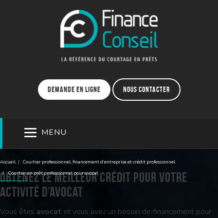
Demande en ligne
Nous contacter
MENU
Accueil
Courtier professionnel, financement d’entreprise et crédit professionnel
Obtenez le meilleur crédit pour votre
Courtier en prêt professionnel pour avocat
activité d’avocat
Vous êtes
avocat
et vous avez un besoin de financement pour