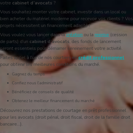
votre
cabinet d’avocats
?
Vous souhaitez monter votre cabinet, investir dans un local ou
bien acheter du matériel moderne pour recevoir vos clients ? Vos
projets nécessitent un financement adapté !
Vous voulez vous lancer dans la
création
ou la
reprise
(cession
de parts) d’un
cabinet d’avocats
, des fonds de lancement
seront essentiels pour démarrer sereinement votre activité.
Faites appel à l’un de nos courtiers en
crédit professionnel
pour obtenir les meilleures conditions du marché.
Gagnez du temps
Confiez nous l’administratif
Bénéficiez de conseils de qualité
Obtenez le meilleur financement du marché
Découvrez nos prestations de courtage en prêt professionnel
pour les avocats (droit pénal, droit fiscal, droit de la famille droit
bancaire…).