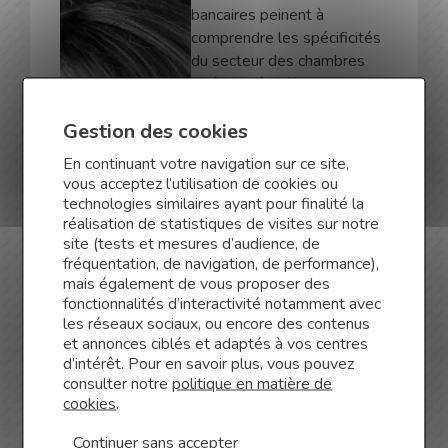
bancaires peinent à
comprendre les spécificités
du secteur des chambres
d’hôtes, où l’offre est
abondante mais très
Gestion des cookies
hétérogène tant en termes
de qualité des
En continuant votre navigation sur ce site,
hébergements que dans le
vous acceptez l’utilisation de cookies ou
soin apporté aux
technologies similaires ayant pour finalité la
prestations et à l’accueil.
réalisation de statistiques de visites sur notre
site (tests et mesures d’audience, de
Dans ce contexte, le poids
fréquentation, de navigation, de performance),
du foncier et de l’immobilier
mais également de vous proposer des
emporte souvent une part
fonctionnalités d’interactivité notamment avec
importante du plan de
les réseaux sociaux, ou encore des contenus
financement, ce qui
et annonces ciblés et adaptés à vos centres
augmente les risques pour
d’intérêt. Pour en savoir plus, vous pouvez
consulter notre
politique en matière de
les investisseurs.
cookies
.
Cependant, avec Ghislain qui
cumule près de 9 ans
Continuer sans accepter