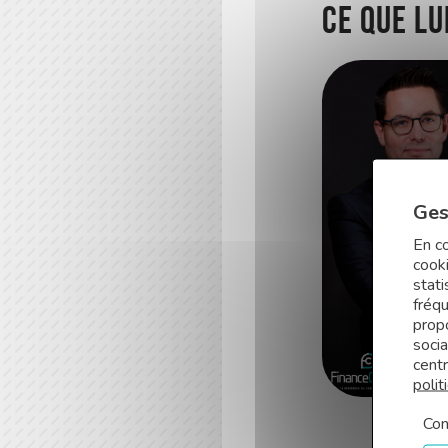
C
e que lu
Ges
En co
cooki
stati
fréq
prop
soci
centr
polit
Con