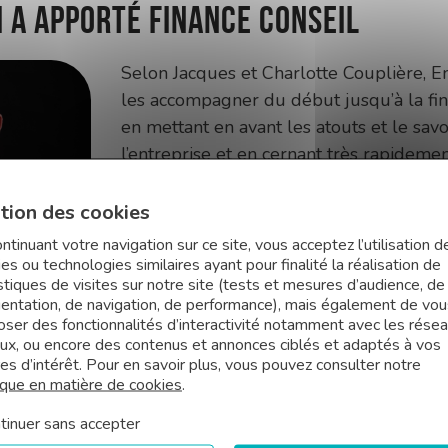
i a appor
té
Finance Conseil
Selon Jacques et Charlotte Couplière, 
les accompagner du début jusqu’à la fin 
en mettant en avant les atouts et le savo
l’entreprise et en cernant très rapideme
attentes. Cela a permis à Jacques et Cha
d’être confiant de A à Z.
tion des cookies
ntinuant votre navigation sur ce site, vous acceptez l’utilisation d
es ou technologies similaires ayant pour finalité la réalisation de
Grâce aux connaissances pointu
stiques de visites sur notre site (tests et mesures d’audience, de
bancaire d’Emmanuel, les négociat
uentation, de navigation, de performance), mais également de vou
passées avec simplicité, cela no
oser des fonctionnalités d’interactivité notamment avec les rése
aux, ou encore des contenus et annonces ciblés et adaptés à vos
d’accéder à des offres compét
es d’intérêt. Pour en savoir plus, vous pouvez consulter notre
ique en matière de cookies
.
tinuer sans accepter