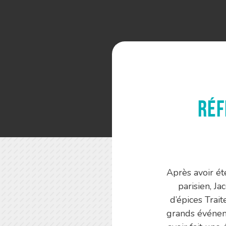
réf
Après avoir ét
parisien, Ja
d’épices Trai
grands événeme