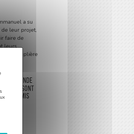
Emmanuel a su
de leur projet,
ir faire de
nt leurs
rlotte Couplière
e
es du monde
ions se sont
s
us a permis
aux
itives !