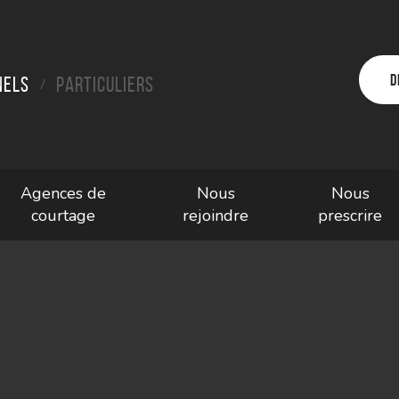
D
nels
Particuliers
/
Agences de
Nous
Nous
courtage
rejoindre
prescrire