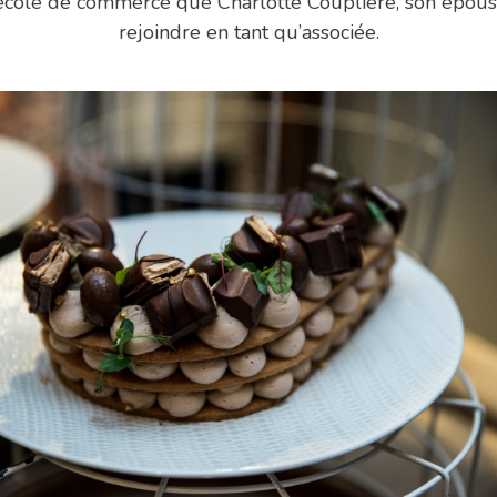
e école de commerce que Charlotte Couplière, son épous
rejoindre en tant qu’associée.