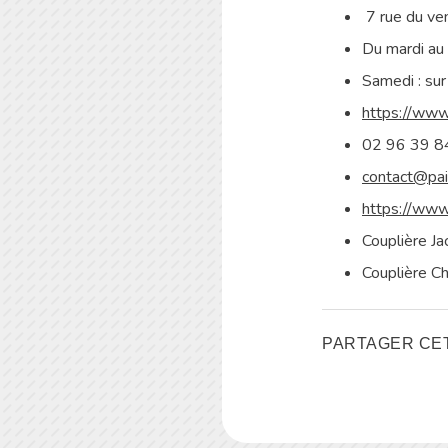
7 rue du ve
Du mardi au 
Samedi : su
https://www.
02 96 39 8
contact@pain
https://www
Couplière J
Couplière Ch
PARTAGER CET