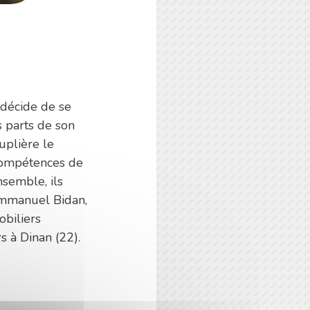
décide de se
s parts de son
uplière le
 compétences de
nsemble, ils
Emmanuel Bidan,
obiliers
s à Dinan (22).