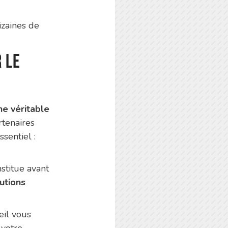
izaines de
 le
e véritable
rtenaires
ssentiel :
stitue avant
lutions
eil vous