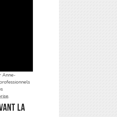
ar Anne-
 professionnels
es
prise
.
avant la