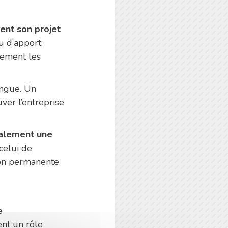
ent son projet
au d’apport
cement les
ongue. Un
ver l’entreprise
galement une
celui de
ion permanente.
e
ent un rôle