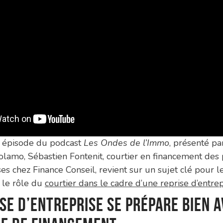
r épisode du podcast
Les Ondes de l’Immo
, présenté p
olamo, Sébastien Fontenit, courtier en financement des
ses chez Finance Conseil, revient sur un sujet clé pour l
 le rôle du
courtier dans le cadre d’une reprise d’entre
se d’entreprise se prépare bien 