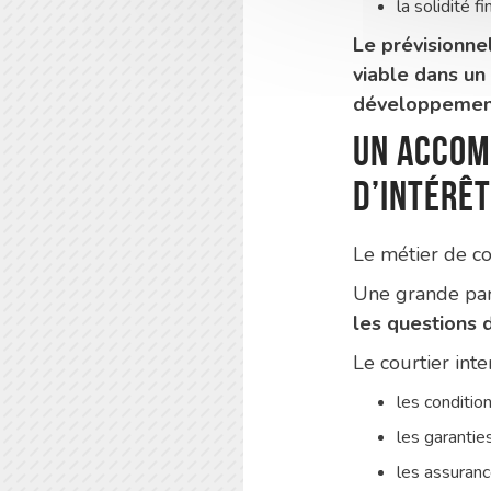
la solidité f
Le prévisionne
viable dans un
développement
Un accom
d’intérêt
Le métier de cou
Une grande part
les questions
Le courtier int
les conditio
les garanti
les assuran