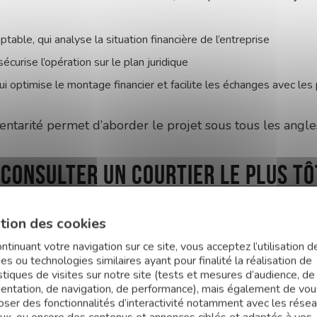
table, qui analyse la situation financière de l’entreprise
 sécurise l’opération sur le plan juridique
 qui optimise le montage financier et facilite les échanges avec les
tarité permet d’aborder le projet sous tous les angles
consulter un courtier le plus tô
?
tion des cookies
s les plus fréquentes consiste à solliciter un courtier t
ntinuant votre navigation sur ce site, vous acceptez l’utilisation d
es ou technologies similaires ayant pour finalité la réalisation de
stiques de visites sur notre site (tests et mesures d’audience, de
dès les premières réflexions,
le courtier peut aider le
uentation, de navigation, de performance), mais également de vou
oser des fonctionnalités d’interactivité notamment avec les rése
les attentes des banques
,
à constituer un apport coh