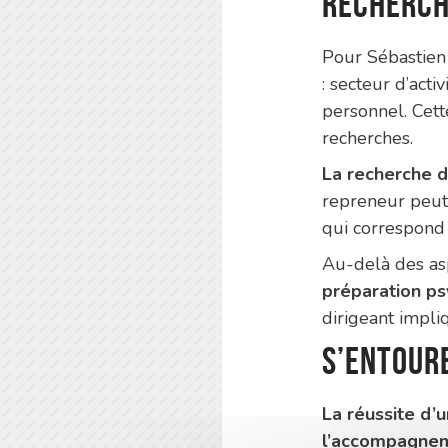
recherch
Pour Sébastien 
: secteur d’act
personnel. Cett
recherches.
La recherche d
repreneur peut 
qui correspond à
Au-delà des as
préparation p
dirigeant impli
S’entour
La réussite d’u
l’accompagne