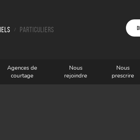
D
nels
Particuliers
/
Agences de
Nous
Nous
courtage
rejoindre
prescrire