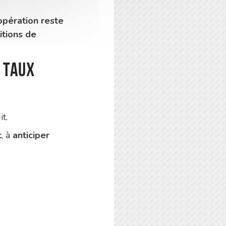
opération reste
itions de
 taux
t.
t
, à
anticiper