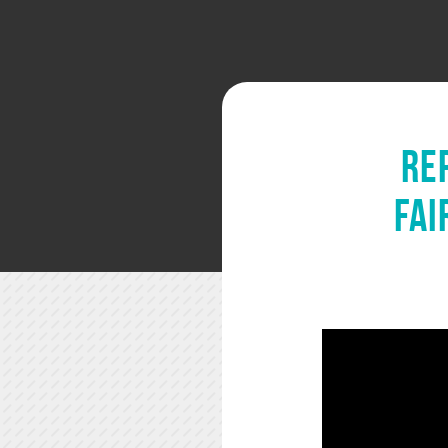
Re
fai