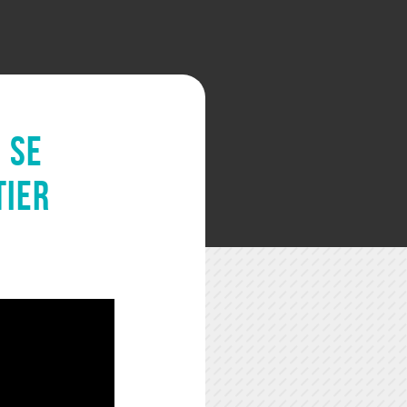
 se
tier