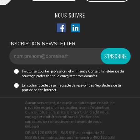
Nous suivre
INSCRIPTION NEWSLETTER
J’autorise Courtier professionnel – Finance Conseil, la référence du
courtage professionnel à enregistrer mes données
En cochant cette case, j’accepte de recevoir des Newsletters de la
part de ce site Internet
Aucun versement, de quelque nature que ce soit, ne
peut être exigé d’un particulier, avant l’obtention
d’un ou plusieurs prêts d’argent. Un crédit vous
engage et doit être remboursé. Vérifiez cos
capacités de remboursement avant de vous
engager.
ORIAS 120 688 25 – SAS SYF au capital de 74
889,86 € immatriculée sous le numéro 490 122 538