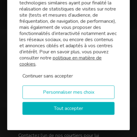
Conseil Biscarrosse
technologies similaires ayant pour finalité la
réalisation de statistiques de visites sur notre
Vous avez des projets pour votre entreprise
site (tests et mesures d’audience, de
dans les Landes ? Qu’il s’agisse d’une reprise,
fréquentation, de navigation, de performance),
d’une création ou du développement de votre
mais également de vous proposer des
activité, Finance Conseil,
expert en courtage
fonctionnalités d’interactivité notamment avec
de prêts professionnels à
Biscarrosse
les réseaux sociaux, ou encore des contenus
(40)
est le partenaire idéal pour trouver le
et annonces ciblés et adaptés à vos centres
meilleur financement. Notre équipe de
d’intérêt. Pour en savoir plus, vous pouvez
courtiers vous propose d’optimiser votre
consulter notre
politique en matière de
investissement et négocie les meilleures
cookies
.
conditions (taux, assurances, garanties) pour
Continuer sans accepter
votre projet :
murs commerciaux, bâtiments industriels,
Personnaliser mes choix
bureaux,
financement de vos besoins en
Tout accepter
trésorerie,
création, reprise ou développement
d’entreprise.
Contactez l’un de nos courtiers pour lui