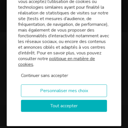
vous acceptez l’utilisation de cookies ou
Vous avez des projets pour votre entreprise ?
technologies similaires ayant pour finalité la
Qu’il s’agisse d’une reprise, d’une création ou du
réalisation de statistiques de visites sur notre
développement de votre entreprise,
Finance
site (tests et mesures d’audience, de
Conseil
est le partenaire idéal pour trouver la
fréquentation, de navigation, de performance),
solution de financement la plus adaptée. Notre
mais également de vous proposer des
équipe
courtiers en prêts professionnels
fonctionnalités d’interactivité notamment avec
située à Dinan
vous accompagne dans chaque
les réseaux sociaux, ou encore des contenus
étape, optimise votre investissement et
et annonces ciblés et adaptés à vos centres
négocie les meilleures conditions pour votre
d’intérêt. Pour en savoir plus, vous pouvez
entreprise. Notre champ d’expertise :
consulter notre
politique en matière de
cookies
.
Achat de murs commerciaux, bâtiments
industriels, bureaux,
Continuer sans accepter
Besoins en trésorerie,
Financement de création, reprise ou
Personnaliser mes choix
développement d’entreprise.
Nous sommes également spécialisés en
Tout accepter
crédits agricoles. Pour plus d’informations ,
cliquez sur ce lien
.
Notre bureau vous accueille dans le centre de