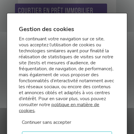
Courtier en prêt immobilier
professionnel
Gestion des cookies
Vous avez pour projet d’acquérir un
bien immobilier pour votre entreprise ?
En continuant votre navigation sur ce site,
(Locaux, murs commerciaux, bâtiments
vous acceptez l’utilisation de cookies ou
industriels) Faire appel à un courtier
technologies similaires ayant pour finalité la
Finance Conseil à Fontenay-le-Comte
réalisation de statistiques de visites sur notre
vous permettra d’obtenir les
site (tests et mesures d’audience, de
meilleures conditions sur votre prêt.
fréquentation, de navigation, de performance),
mais également de vous proposer des
fonctionnalités d’interactivité notamment avec
les réseaux sociaux, ou encore des contenus
Obtenir une simulation
et annonces ciblés et adaptés à vos centres
d’intérêt. Pour en savoir plus, vous pouvez
consulter notre
politique en matière de
cookies
.
Continuer sans accepter
Courtier en financement de