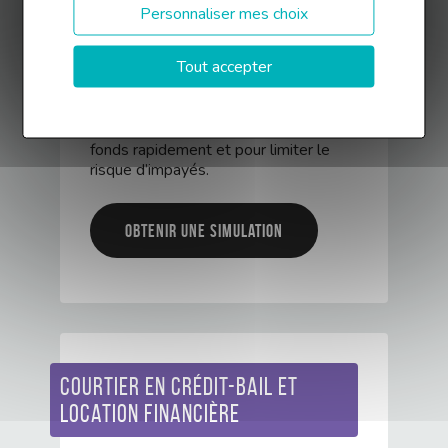
Personnaliser mes choix
trésorerie
Tout accepter
Vous avez besoin de trésorerie
rapidement ? Finance Conseil vous
propose des solutions d’affacturage et
d’assurance-crédit pour obtenir des
fonds rapidement et pour limiter le
risque d’impayés.
Obtenir une simulation
Courtier en crédit-bail et
location financière