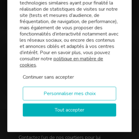
Conseil Montauroux
technologies similaires ayant pour finalité la
réalisation de statistiques de visites sur notre
Vous avez des projets pour votre entreprise
site (tests et mesures d’audience, de
dans le département du Var ? Qu’il s’agisse
fréquentation, de navigation, de performance),
d’une reprise, d’une création ou du
mais également de vous proposer des
développement de votre activité, Finance
fonctionnalités d’interactivité notamment avec
Conseil,
expert en courtage de prêts
les réseaux sociaux, ou encore des contenus
professionnels à Montauroux(83
)
est le
et annonces ciblés et adaptés à vos centres
partenaire idéal pour trouver le meilleur
d’intérêt. Pour en savoir plus, vous pouvez
financement. Notre équipe de courtiers vous
consulter notre
politique en matière de
propose d’optimiser votre investissement et
cookies
.
négocie les meilleures conditions (taux,
Continuer sans accepter
assurances, garanties) pour votre projet :
murs commerciaux, bâtiments industriels,
Personnaliser mes choix
bureaux,
financement de vos besoins en
Tout accepter
trésorerie,
création, reprise ou développement
d’entreprise.
Contactez l’un de nos courtiers pour lui