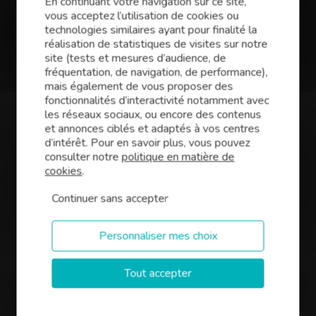
Conseil Orléans
En continuant votre navigation sur ce site,
vous acceptez l’utilisation de cookies ou
technologies similaires ayant pour finalité la
Vous êtes entrepreneur, repreneur ou créateur
réalisation de statistiques de visites sur notre
d’entreprise à Orléans ou sa région ? Votre
site (tests et mesures d’audience, de
projet est unique et mérite d’être accompagné
fréquentation, de navigation, de performance),
par
Finance Conseil
. Nos courtiers en prêts
mais également de vous proposer des
professionnels vous accompagnent dans
fonctionnalités d’interactivité notamment avec
chaque étape pour optimiser votre
les réseaux sociaux, ou encore des contenus
investissement et négocier les meilleures
et annonces ciblés et adaptés à vos centres
conditions pour votre dossier de financement :
d’intérêt. Pour en savoir plus, vous pouvez
investissement d’immobilier d’entreprise,
consulter notre
politique en matière de
cookies
.
financement de vos besoins en
trésorerie,
Continuer sans accepter
financement d’une création, d’une reprise
ou du développement d’une entreprise.
Personnaliser mes choix
Bénéficiez des conseils de nos courtiers
experts en financement pour votre projet.
Tout accepter
Notre bureau vous accueille à Orléans (Loiret)
dans un cadre convivial et professionnel.
Ensemble, nous construirons votre dossier de