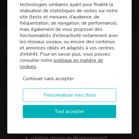
technologies similaires ayant pour finalité la
Conseil Saint-André-de-
réalisation de statistiques de visites sur notre
site (tests et mesures d’audience, de
Cubzac
fréquentation, de navigation, de performance),
mais également de vous proposer des
Vous avez des projets pour votre entreprise en
fonctionnalités d’interactivité notamment avec
Gironde ? Qu’il s’agisse d’une reprise, d’une
les réseaux sociaux, ou encore des contenus
création ou du développement de votre
et annonces ciblés et adaptés à vos centres
activité, Finance Conseil,
expert en courtage
d’intérêt. Pour en savoir plus, vous pouvez
de prêts professionnels à Saint-André-
consulter notre
politique en matière de
de-Cubzac (33)
est le partenaire idéal pour
cookies
.
trouver le meilleur financement. Notre équipe
de courtiers vous propose d’optimiser votre
Continuer sans accepter
investissement et négocie les meilleures
conditions (taux, assurances, garanties) pour
votre projet :
Personnaliser mes choix
murs commerciaux, bâtiments industriels,
bureaux,
Tout accepter
financement de vos besoins en
trésorerie,
création, reprise ou développement