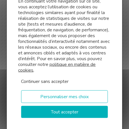
En continuant votre navigation sur ce site,
vous acceptez l’utilisation de cookies ou
Hugo rencontre Cédric Albouy, notre courtier en
technologies similaires ayant pour finalité la
prêts pro et particuliers d’Albi grâce à un club
réalisation de statistiques de visites sur notre
site (tests et mesures d’audience, de
d’affaires et lui demande des conseils.
fréquentation, de navigation, de performance),
mais également de vous proposer des
Je n’avais jamais eu à faire de
fonctionnalités d’interactivité notamment avec
les réseaux sociaux, ou encore des contenus
demande de crédit hormis un prêt
et annonces ciblés et adaptés à vos centres
immobilier tout simple. J’avais donc
d’intérêt. Pour en savoir plus, vous pouvez
besoin d’aide et de conseils pour
consulter notre
politique en matière de
monter mon projet. Cédric a pu me
cookies
.
guider dans toutes les étapes tout
Continuer sans accepter
en me conseillant au mieux par
rapport à ma situation.
Personnaliser mes choix
Hugo souligne également que sans lui, il serait
Tout accepter
encore à réfléchir sur son projet.