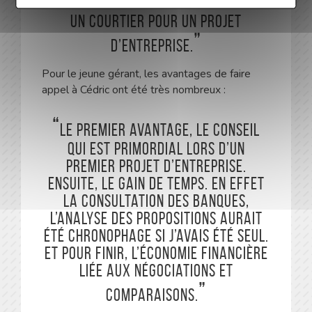
Il ne faut pas hésiter à consulter
un courtier pour un projet
d’entreprise.
Pour le jeune gérant, les avantages de faire
appel à Cédric ont été très nombreux :
Le premier avantage, le conseil
qui est primordial lors d’un
premier projet d’entreprise.
Ensuite, le gain de temps. En effet
la consultation des banques,
l’analyse des propositions aurait
été chronophage si j’avais été seul.
Et pour finir, l’économie financière
liée aux négociations et
comparaisons.