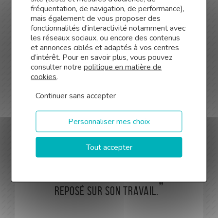
notre
fréquentation, de navigation, de performance),
courtière en
mais également de vous proposer des
prêt
fonctionnalités d’interactivité notamment avec
les réseaux sociaux, ou encore des contenus
professionnel
et annonces ciblés et adaptés à vos centres
d’Orléans
,
d’intérêt. Pour en savoir plus, vous pouvez
entre en
consulter notre
politique en matière de
scène !
cookies
.
Continuer sans accepter
Au début,
j’étais
Personnaliser mes choix
sceptique de faire appel à un
professionnel ! Mais à partir du
Tout accepter
moment où j’ai discuté avec
Mireille, les choses ce sont
éclairées et je me suis entièrement
reposé sur son travail.