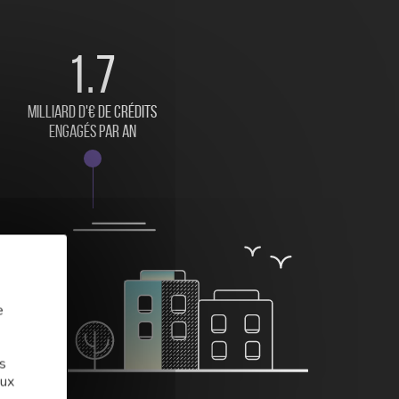
1.7
milliard d'€ de crédits
engagés par an
e
s
aux