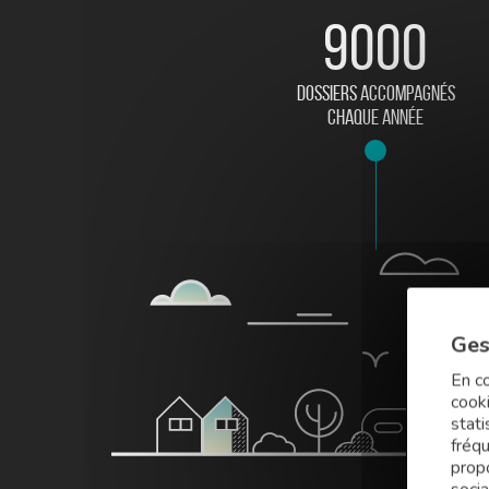
9000
dossiers accompagnés
chaque année
Ges
En co
cooki
stati
fréq
prop