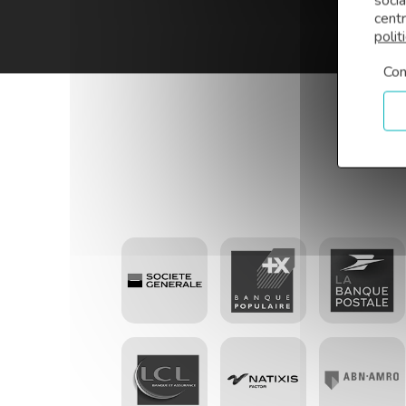
soci
centr
polit
Con